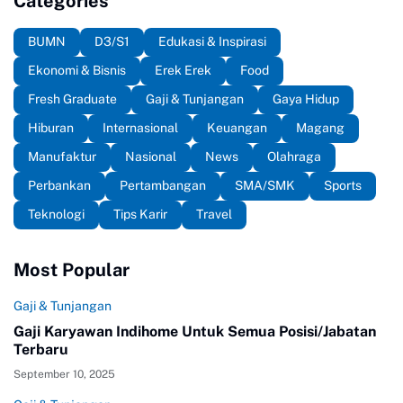
Categories
BUMN
D3/S1
Edukasi & Inspirasi
Ekonomi & Bisnis
Erek Erek
Food
Fresh Graduate
Gaji & Tunjangan
Gaya Hidup
Hiburan
Internasional
Keuangan
Magang
Manufaktur
Nasional
News
Olahraga
Perbankan
Pertambangan
SMA/SMK
Sports
Teknologi
Tips Karir
Travel
Most Popular
Gaji & Tunjangan
Gaji Karyawan Indihome Untuk Semua Posisi/Jabatan
Terbaru
September 10, 2025