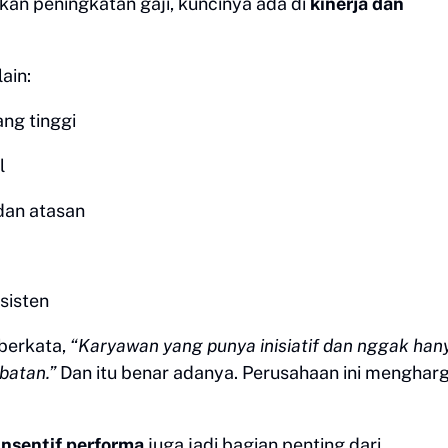
kan peningkatan gaji, kuncinya ada di
kinerja dan
ain:
ang tinggi
l
dan atasan
sisten
 berkata,
“Karyawan yang punya inisiatif dan nggak han
batan.”
Dan itu benar adanya. Perusahaan ini mengharg
nsentif performa
juga jadi bagian penting dari