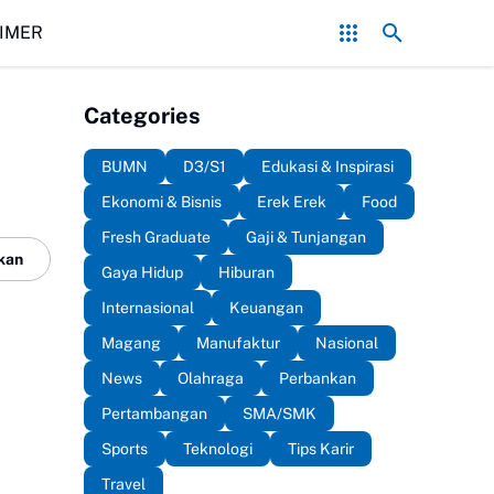
Mbappe Top Skor Sementara Setelah Cetak Gol ke Gawang In
IMER
Categories
BUMN
D3/S1
Edukasi & Inspirasi
Ekonomi & Bisnis
Erek Erek
Food
Fresh Graduate
Gaji & Tunjangan
kan
Gaya Hidup
Hiburan
Internasional
Keuangan
Magang
Manufaktur
Nasional
News
Olahraga
Perbankan
Pertambangan
SMA/SMK
Sports
Teknologi
Tips Karir
Travel