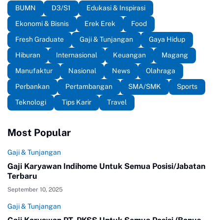
BUMN
D3/S1
Edukasi & Inspirasi
Ekonomi & Bisnis
Erek Erek
Food
Fresh Graduate
Gaji & Tunjangan
Gaya Hidup
Hiburan
Internasional
Keuangan
Magang
Manufaktur
Nasional
News
Olahraga
Perbankan
Pertambangan
SMA/SMK
Sports
Teknologi
Tips Karir
Travel
Most Popular
Gaji & Tunjangan
Gaji Karyawan Indihome Untuk Semua Posisi/Jabatan
Terbaru
September 10, 2025
Gaji & Tunjangan