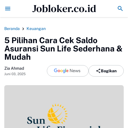
Jobloker.co.id
h Cetak Gol ke Gawang Inggris
Babak Pertama: Prancis Sudah Kebobol
Beranda
Keuangan
5 Pilihan Cara Cek Saldo
Asuransi Sun Life Sederhana &
Mudah
Zia Ahmad
Bagikan
Juni 03, 2025