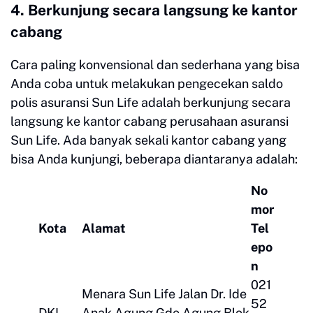
4. Berkunjung secara langsung ke kantor
cabang
Cara paling konvensional dan sederhana yang bisa
Anda coba untuk melakukan pengecekan saldo
polis asuransi Sun Life adalah berkunjung secara
langsung ke kantor cabang perusahaan asuransi
Sun Life. Ada banyak sekali kantor cabang yang
bisa Anda kunjungi, beberapa diantaranya adalah:
No
mor
Kota
Alamat
Tel
epo
n
021
Menara Sun Life Jalan Dr. Ide
52
DKI
Anak Agung Gde Agung Blok