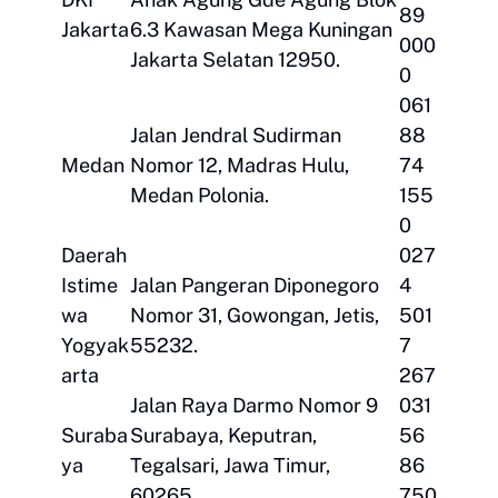
89
Jakarta
6.3 Kawasan Mega Kuningan
000
Jakarta Selatan 12950.
0
061
Jalan Jendral Sudirman
88
Medan
Nomor 12, Madras Hulu,
74
Medan Polonia.
155
0
Daerah
027
Istime
Jalan Pangeran Diponegoro
4
wa
Nomor 31, Gowongan, Jetis,
501
Yogyak
55232.
7
arta
267
Jalan Raya Darmo Nomor 9
031
Suraba
Surabaya, Keputran,
56
ya
Tegalsari, Jawa Timur,
86
60265.
750