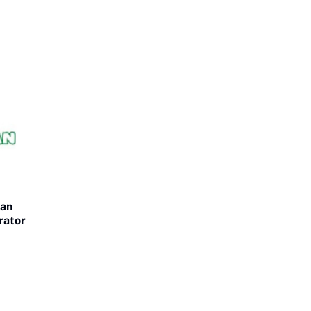
gan
rator