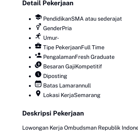
Detail Pekerjaan
Pendidikan
SMA atau sederajat
Gender
Pria
Umur
-
Tipe Pekerjaan
Full Time
Pengalaman
Fresh Graduate
Besaran Gaji
Kompetitif
Diposting
Batas Lamaran
null
Lokasi Kerja
Semarang
Deskripsi Pekerjaan
Lowongan Kerja Ombudsman Republik Indone