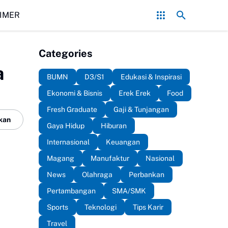
Mbappe Top Skor Sementara Setelah Cetak Gol ke Gawang Ingg
IMER
Categories
a
BUMN
D3/S1
Edukasi & Inspirasi
Ekonomi & Bisnis
Erek Erek
Food
Fresh Graduate
Gaji & Tunjangan
kan
Gaya Hidup
Hiburan
Internasional
Keuangan
Magang
Manufaktur
Nasional
News
Olahraga
Perbankan
Pertambangan
SMA/SMK
Sports
Teknologi
Tips Karir
Travel