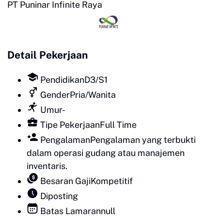
PT Puninar Infinite Raya
Detail Pekerjaan
Pendidikan
D3/S1
Gender
Pria/Wanita
Umur
-
Tipe Pekerjaan
Full Time
Pengalaman
Pengalaman yang terbukti
dalam operasi gudang atau manajemen
inventaris.
Besaran Gaji
Kompetitif
Diposting
Batas Lamaran
null