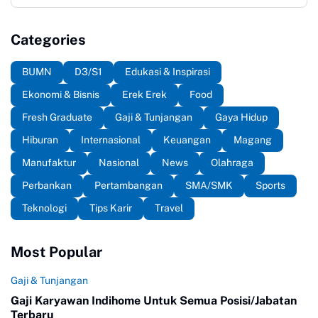
Categories
BUMN
D3/S1
Edukasi & Inspirasi
Ekonomi & Bisnis
Erek Erek
Food
Fresh Graduate
Gaji & Tunjangan
Gaya Hidup
Hiburan
Internasional
Keuangan
Magang
Manufaktur
Nasional
News
Olahraga
Perbankan
Pertambangan
SMA/SMK
Sports
Teknologi
Tips Karir
Travel
Most Popular
Gaji & Tunjangan
Gaji Karyawan Indihome Untuk Semua Posisi/Jabatan
Terbaru