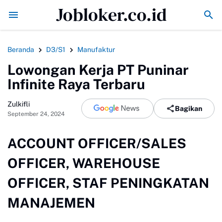
Jobloker.co.id
Mbappe Top Skor Sementara Setelah Cetak Gol ke Gawang Ing
Beranda
D3/S1
Manufaktur
Lowongan Kerja PT Puninar
Infinite Raya Terbaru
Zulkifli
Bagikan
September 24, 2024
ACCOUNT OFFICER/SALES
OFFICER, WAREHOUSE
OFFICER, STAF PENINGKATAN
MANAJEMEN