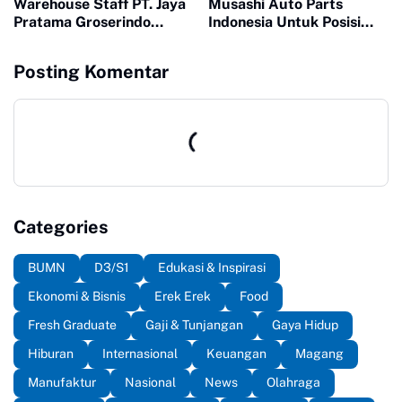
Warehouse Staff PT. Jaya
Musashi Auto Parts
Pratama Groserindo
Indonesia Untuk Posisi
Terbaru
Operator Magang
Produksi
Posting Komentar
Categories
BUMN
D3/S1
Edukasi & Inspirasi
Ekonomi & Bisnis
Erek Erek
Food
Fresh Graduate
Gaji & Tunjangan
Gaya Hidup
Hiburan
Internasional
Keuangan
Magang
Manufaktur
Nasional
News
Olahraga