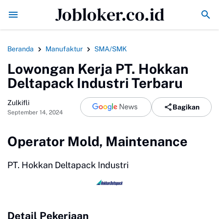
Jobloker.co.id
Mbappe Top Skor Sementara Setelah Cetak Gol ke Gawa
Beranda
Manufaktur
SMA/SMK
Lowongan Kerja PT. Hokkan
Deltapack Industri Terbaru
Zulkifli
Bagikan
September 14, 2024
Operator Mold, Maintenance
PT. Hokkan Deltapack Industri
Detail Pekerjaan