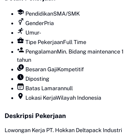
Pendidikan
SMA/SMK
Gender
Pria
Umur
-
Tipe Pekerjaan
Full Time
Pengalaman
Min. Bidang maintenance 1
tahun
Besaran Gaji
Kompetitif
Diposting
Batas Lamaran
null
Lokasi Kerja
Wilayah Indonesia
Deskripsi Pekerjaan
Lowongan Kerja PT. Hokkan Deltapack Industri